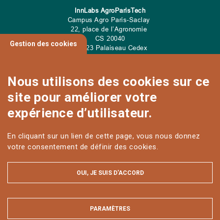
InnLabs AgroParisTech
Campus Agro Paris-Saclay
22, place de l’Agronomie
CS
20040
Gestion des cookies
91 123 Palaiseau Cedex
Tel: 01 89 10 00 00
Nous utilisons des cookies sur ce
site pour améliorer votre
CONTACT
expérience d’utilisateur.
En cliquant sur un lien de cette page, vous nous donnez
votre consentement de définir des cookies.
OUI, JE SUIS D'ACCORD
PARAMÈTRES
MASQUER