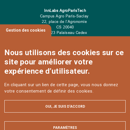
InnLabs AgroParisTech
Campus Agro Paris-Saclay
22, place de l’Agronomie
CS
20040
Gestion des cookies
91 123 Palaiseau Cedex
Tel: 01 89 10 00 00
Nous utilisons des cookies sur ce
site pour améliorer votre
CONTACT
expérience d’utilisateur.
En cliquant sur un lien de cette page, vous nous donnez
votre consentement de définir des cookies.
OUI, JE SUIS D'ACCORD
PARAMÈTRES
MASQUER