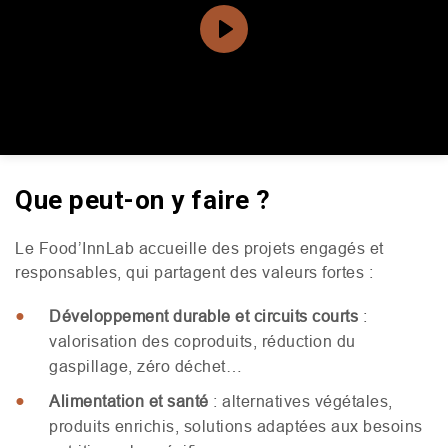
Play
Que peut-on y faire ?
Mute
Settings
Le Food’InnLab accueille des projets engagés et
responsables, qui partagent des valeurs fortes :
Développement durable et circuits courts
:
valorisation des coproduits, réduction du
gaspillage, zéro déchet…
Alimentation et santé
: alternatives végétales,
produits enrichis, solutions adaptées aux besoins