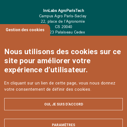
InnLabs AgroParisTech
Campus Agro Paris-Saclay
22, place de l’Agronomie
CS
20040
Gestion des cookies
91 123 Palaiseau Cedex
Tel: 01 89 10 00 00
Nous utilisons des cookies sur ce
site pour améliorer votre
CONTACT
expérience d’utilisateur.
En cliquant sur un lien de cette page, vous nous donnez
votre consentement de définir des cookies.
OUI, JE SUIS D'ACCORD
PARAMÈTRES
MASQUER