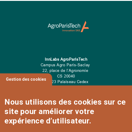
InnLabs AgroParisTech
Campus Agro Paris-Saclay
22, place de l’Agronomie
CS
20040
Gestion des cookies
91 123 Palaiseau Cedex
Tel: 01 89 10 00 00
Nous utilisons des cookies sur ce
site pour améliorer votre
CONTACT
expérience d’utilisateur.