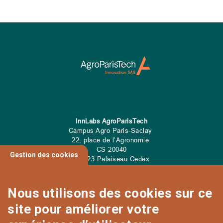
InnLabs AgroParisTech
Campus Agro Paris-Saclay
22, place de l’Agronomie
CS
20040
Gestion des cookies
91 123 Palaiseau Cedex
Tel: 01 89 10 00 00
Nous utilisons des cookies sur ce
site pour améliorer votre
CONTACT